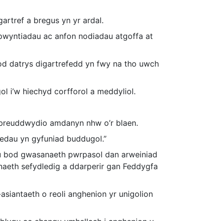
rtref a bregus yn yr ardal.
apwyntiadau ac anfon nodiadau atgoffa at
 datrys digartrefedd yn fwy na tho uwch
l i’w hiechyd corfforol a meddyliol.
 breuddwydio amdanyn nhw o’r blaen.
edau yn gyfuniad buddugol.”
au bod gwasanaeth pwrpasol dan arweiniad
anaeth sefydledig a ddarperir gan Feddygfa
siantaeth o reoli anghenion yr unigolion