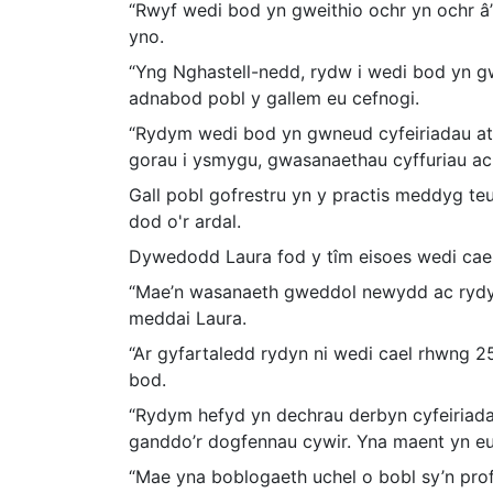
“Rwyf wedi bod yn gweithio ochr yn ochr â’
yno.
“Yng Nghastell-nedd, rydw i wedi bod yn g
adnabod pobl y gallem eu cefnogi.
“Rydym wedi bod yn gwneud cyfeiriadau at
gorau i ysmygu, gwasanaethau cyffuriau ac a
Gall pobl gofrestru yn y practis meddyg te
dod o'r ardal.
Dywedodd Laura fod y tîm eisoes wedi cael
“Mae’n wasanaeth gweddol newydd ac rydyn 
meddai Laura.
“Ar gyfartaledd rydyn ni wedi cael rhwng 2
bod.
“Rydym hefyd yn dechrau derbyn cyfeiriada
ganddo’r dogfennau cywir. Yna maent yn eu
“Mae yna boblogaeth uchel o bobl sy’n prof