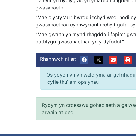
“Maent yn hyblyg ac yn ymateb i anghenion
gwasanaeth.
“Mae clystyrau’r bwrdd iechyd wedi nodi cy
gwasanaethau cynhwysiant iechyd gofal sylf
“Mae gwaith yn mynd rhagddo i fapio’r gwa
datblygu gwasanaethau yn y dyfodol.”
Rhannwch ni ar:
Os ydych yn ymweld yma ar gyfrifiadur 
‘cyfieithu’ am opsiynau
Rydym yn croesawu gohebiaeth a galwad
arwain at oedi.