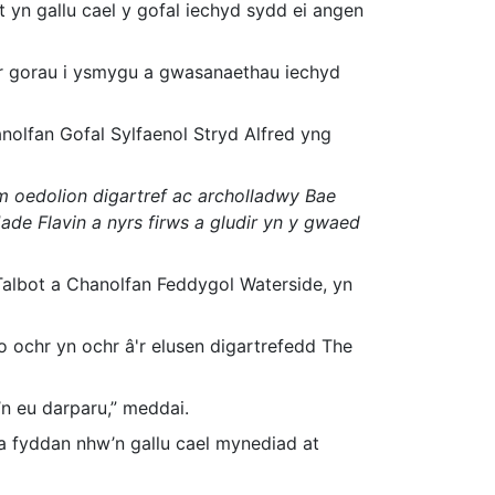
 yn gallu cael y gofal iechyd sydd ei angen
'r gorau i ysmygu a gwasanaethau iechyd
nolfan Gofal Sylfaenol Stryd Alfred yng
tîm oedolion digartref ac archolladwy Bae
ade Flavin a nyrs firws a gludir yn y gwaed
Talbot a Chanolfan Feddygol Waterside, yn
o ochr yn ochr â'r elusen digartrefedd The
n eu darparu,” meddai.
na fyddan nhw’n gallu cael mynediad at