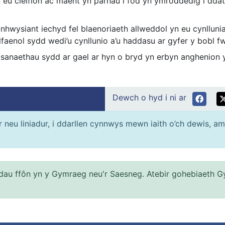
 eu cleifion ac maent yn parhau i fod yn ymroddedig i dda
nhwysiant iechyd fel blaenoriaeth allweddol yn eu cynlluni
aenol sydd wedi’u cynllunio a’u haddasu ar gyfer y bobl f
sanaethau sydd ar gael ar hyn o bryd yn erbyn anghenion y
Dewch o hyd i ni ar
neu liniadur, i ddarllen cynnwys mewn iaith o’ch dewis, am
au ffôn yn y Gymraeg neu'r Saesneg. Atebir gohebiaeth G