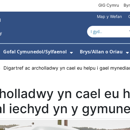
GIG Cymru
By
Map y Wefan
Gofal Cymunedol/Sylfaenol
Brys/Allan o Oriau
ewislen ar gyfer Amdanom Ni
angos isddewislen ar gyfer Ysbytai
Dangos isddewislen
›
Digartref ac archolladwy yn cael eu helpu i gael mynedi
cholladwy yn cael eu h
al iechyd yn y gymun