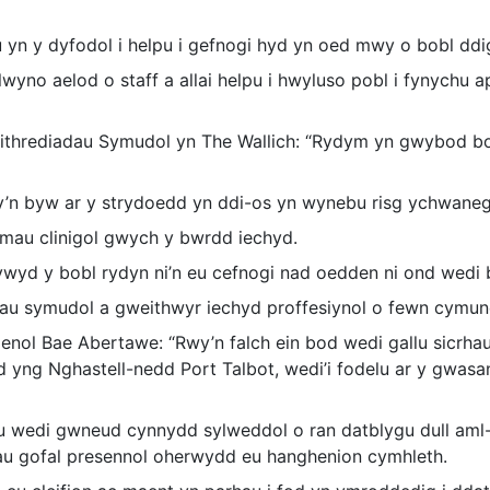
yn y dyfodol i helpu i gefnogi hyd yn oed mwy o bobl ddiga
wyno aelod o staff a allai helpu i hwyluso pobl i fynychu 
thrediadau Symudol yn The Wallich: “Rydym yn gwybod bod
y’n byw ar y strydoedd yn ddi-os yn wynebu risg ychwanego
imau clinigol gwych y bwrdd iechyd.
ywyd y bobl rydyn ni’n eu cefnogi nad oedden ni ond wedi
dau symudol a gweithwyr iechyd proffesiynol o fewn cymun
nol Bae Abertawe: “Rwy’n falch ein bod wedi gallu sicrh
dd yng Nghastell-nedd Port Talbot, wedi’i fodelu ar y gwas
u wedi gwneud cynnydd sylweddol o ran datblygu dull aml-a
au gofal presennol oherwydd eu hanghenion cymhleth.