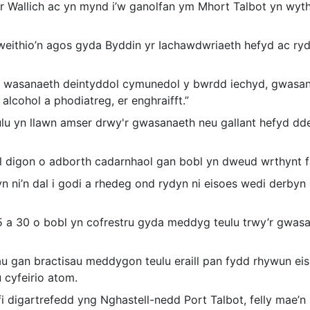
r Wallich ac yn mynd i’w ganolfan ym Mhort Talbot yn wyth
weithio’n agos gyda Byddin yr Iachawdwriaeth hefyd ac ryd
 wasanaeth deintyddol cymunedol y bwrdd iechyd, gwasana
lcohol a phodiatreg, er enghraifft.”
ulu yn llawn amser drwy'r gwasanaeth neu gallant hefyd dd
 digon o adborth cadarnhaol gan bobl yn dweud wrthynt fa
ni’n dal i godi a rhedeg ond rydyn ni eisoes wedi derbyn 
5 a 30 o bobl yn cofrestru gyda meddyg teulu trwy’r gwasan
u gan bractisau meddygon teulu eraill pan fydd rhywun ei
 cyfeirio atom.
i digartrefedd yng Nghastell-nedd Port Talbot, felly mae’