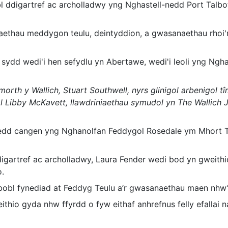
 ddigartref ac archolladwy yng Nghastell-nedd Port Talbot
aethau meddygon teulu, deintyddion, a gwasanaethau rhoi
 sydd wedi'i hen sefydlu yn Abertawe, wedi'i leoli yng Ngha
morth y Wallich, Stuart Southwell, nyrs glinigol arbenigol 
l Libby McKavett, llawdriniaethau symudol yn The Wallich J
fleoedd cangen yng Nghanolfan Feddygol Rosedale ym Mhort 
digartref ac archolladwy, Laura Fender wedi bod yn gweithi
o.
 bobl fynediad at Feddyg Teulu a’r gwasanaethau maen nhw’
ithio gyda nhw ffyrdd o fyw eithaf anhrefnus felly efallai 