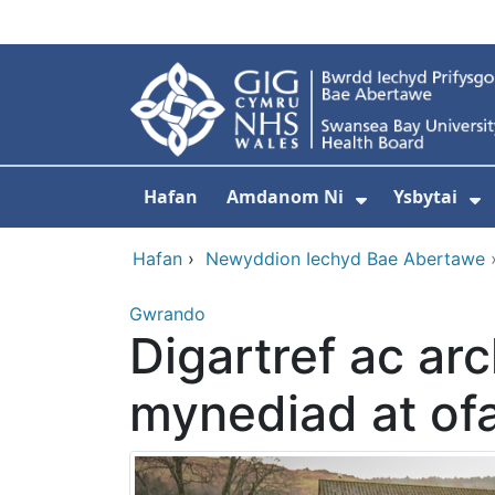
Neidio i'r prif gynnwy
Hafan
Amdanom Ni
Ysbytai
Dangos isdd
D
Hafan
›
Newyddion Iechyd Bae Abertawe
Gwrando
Digartref ac ar
mynediad at of