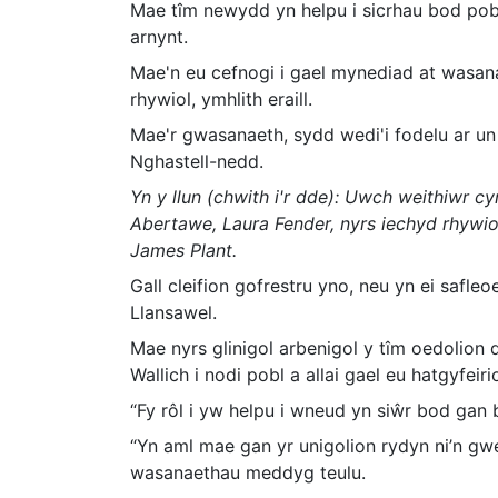
Mae tîm newydd yn helpu i sicrhau bod pobl
arnynt.
Mae'n eu cefnogi i gael mynediad at wasan
rhywiol, ymhlith eraill.
Mae'r gwasanaeth, sydd wedi'i fodelu ar un
Nghastell-nedd.
Yn y llun (chwith i'r dde): Uwch weithiwr cy
Abertawe, Laura Fender, nyrs iechyd rhywio
James Plant.
Gall cleifion gofrestru yno, neu yn ei sa
Llansawel.
Mae nyrs glinigol arbenigol y tîm oedolion 
Wallich i nodi pobl a allai gael eu hatgyfeiri
“Fy rôl i yw helpu i wneud yn siŵr bod gan
“Yn aml mae gan yr unigolion rydyn ni’n gwe
wasanaethau meddyg teulu.