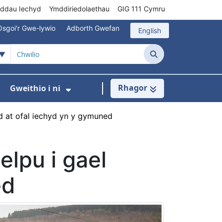
rddau Iechyd
Ymddiriedolaethau
GIG 111 Cymru
Osgoi'r Gwe-lywio
Adborth Gwefan
English
Chwilio
Rhagor
Gweithio i ni
 ar gyfer Gofal Cymunedol/Sylfaenol
Dangos isddewislen ar gyfer Brys/Allan o Ori
Dangos isddewislen ar gyfer G
ad at ofal iechyd yn y gymuned
elpu i gael
ed