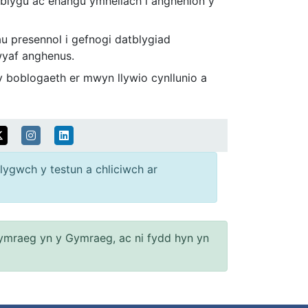
tblygu ac ehangu ymhellach i anghenion y
au presennol i gefnogi datblygiad
wyaf anghenus.
 boblogaeth er mwyn llywio cynllunio a
lygwch y testun a chliciwch ar
ymraeg yn y Gymraeg, ac ni fydd hyn yn