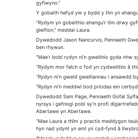
gyflwyno.”
Y gobaith hefyd yw y bydd y tîm yn ehangu 
“Rydym yn gobeithio ehangu’r tîm drwy gyfl
gleifion,” meddai Laura.
Dywedodd Jason Nancurvis, Pennaeth Gwei
ben rhywun.
“Mae’r bobl rydyn ni’n gweithio gyda nhw s
“Rydym mor falch o fod yn cydweithio â th
“Rydyn ni’n gweld gwelliannau i ansawdd b
“Rydyn ni’n meddwl bod priodas ein cerby
Dywedodd Sam Page, Pennaeth Gofal Sylfae
nyrsys i gefnogi pobl sy’n profi digartrefe
Abertawe yn Abertawe.
“Mae Laura a thîm y practis meddygon teul
hyn nad ydynt yn aml yn cyd-fynd â llwybr