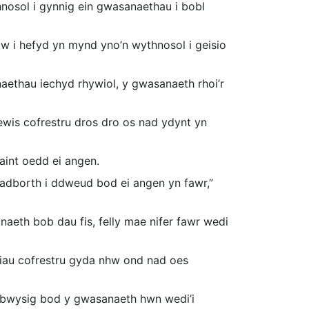
nosol i gynnig ein gwasanaethau i bobl
w i hefyd yn mynd yno’n wythnosol i geisio
ethau iechyd rhywiol, y gwasanaeth rhoi’r
ewis cofrestru dros dro os nad ydynt yn
int oedd ei angen.
adborth i ddweud bod ei angen yn fawr,”
aeth bob dau fis, felly mae nifer fawr wedi
siau cofrestru gyda nhw ond nad oes
n bwysig bod y gwasanaeth hwn wedi’i