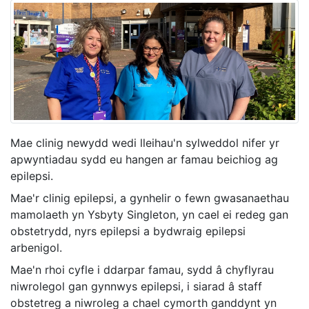
Mae clinig newydd wedi lleihau'n sylweddol nifer yr
apwyntiadau sydd eu hangen ar famau beichiog ag
epilepsi.
Mae'r clinig epilepsi, a gynhelir o fewn gwasanaethau
mamolaeth yn Ysbyty Singleton, yn cael ei redeg gan
obstetrydd, nyrs epilepsi a bydwraig epilepsi
arbenigol.
Mae'n rhoi cyfle i ddarpar famau, sydd â chyflyrau
niwrolegol gan gynnwys epilepsi, i siarad â staff
obstetreg a niwroleg a chael cymorth ganddynt yn