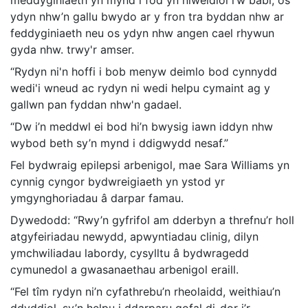
meddyginiaeth yn mynd i fod yn niweidiol i’w babi, os
ydyn nhw’n gallu bwydo ar y fron tra byddan nhw ar
feddyginiaeth neu os ydyn nhw angen cael rhywun
gyda nhw. trwy'r amser.
“Rydyn ni'n hoffi i bob menyw deimlo bod cynnydd
wedi'i wneud ac rydyn ni wedi helpu cymaint ag y
gallwn pan fyddan nhw'n gadael.
“Dw i’n meddwl ei bod hi’n bwysig iawn iddyn nhw
wybod beth sy’n mynd i ddigwydd nesaf.”
Fel bydwraig epilepsi arbenigol, mae Sara Williams yn
cynnig cyngor bydwreigiaeth yn ystod yr
ymgynghoriadau â darpar famau.
Dywedodd: “Rwy’n gyfrifol am dderbyn a threfnu’r holl
atgyfeiriadau newydd, apwyntiadau clinig, dilyn
ymchwiliadau labordy, cysylltu â bydwragedd
cymunedol a gwasanaethau arbenigol eraill.
“Fel tîm rydyn ni’n cyfathrebu’n rheolaidd, weithiau’n