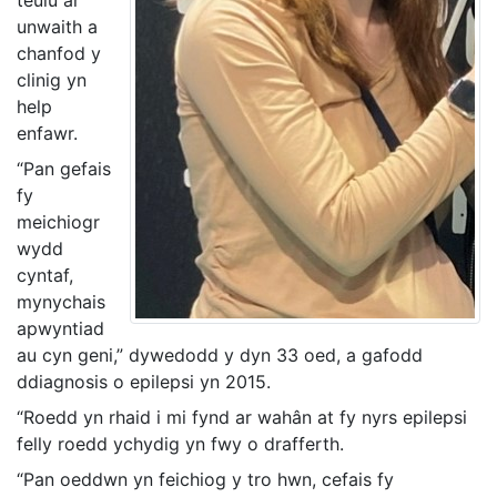
teulu ar
unwaith a
chanfod y
clinig yn
help
enfawr.
“Pan gefais
fy
meichiogr
wydd
cyntaf,
mynychais
apwyntiad
au cyn geni,” dywedodd y dyn 33 oed, a gafodd
ddiagnosis o epilepsi yn 2015.
“Roedd yn rhaid i mi fynd ar wahân at fy nyrs epilepsi
felly roedd ychydig yn fwy o drafferth.
“Pan oeddwn yn feichiog y tro hwn, cefais fy