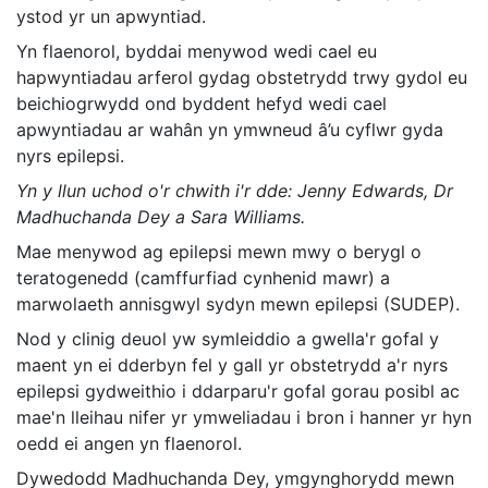
ystod yr un apwyntiad.
Yn flaenorol, byddai menywod wedi cael eu
hapwyntiadau arferol gydag obstetrydd trwy gydol eu
beichiogrwydd ond byddent hefyd wedi cael
apwyntiadau ar wahân yn ymwneud â’u cyflwr gyda
nyrs epilepsi.
Yn y llun uchod o'r chwith i'r dde: Jenny Edwards, Dr
Madhuchanda Dey a Sara Williams.
Mae menywod ag epilepsi mewn mwy o berygl o
teratogenedd (camffurfiad cynhenid mawr) a
marwolaeth annisgwyl sydyn mewn epilepsi (SUDEP).
Nod y clinig deuol yw symleiddio a gwella'r gofal y
maent yn ei dderbyn fel y gall yr obstetrydd a'r nyrs
epilepsi gydweithio i ddarparu'r gofal gorau posibl ac
mae'n lleihau nifer yr ymweliadau i bron i hanner yr hyn
oedd ei angen yn flaenorol.
Dywedodd Madhuchanda Dey, ymgynghorydd mewn