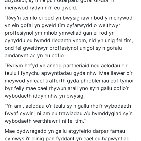
ddyddiol, sy’n helpu i ddarparu gofal di-dor i’r
menywod rydyn ni’n eu gweld.
“Rwy’n teimlo ei bod yn bwysig iawn bod y menywod
yn ein gofal yn gweld tîm cyfarwydd o weithwyr
proffesiynol ym mhob ymweliad gan ei fod yn
cynyddu eu hymddiriedaeth ynom, nid yn unig fel tîm,
ond fel gweithwyr proffesiynol unigol sy’n gofalu
amdanynt ac yn eu cofio.
“Rydym hefyd yn annog partneriaid neu aelodau o’r
teulu i fynychu apwyntiadau gyda nhw. Mae llawer o’r
meywod yn cael trafferth gyda phroblemau cof tymor
byr felly mae cael rhywun arall yno sy’n gallu cofio’r
wybodaeth iddyn nhw yn bwysig.
“Yn aml, aelodau o’r teulu sy’n gallu rhoi’r wybodaeth
fwyaf cywir i ni am eu trawiadau a’u hymddygiad sy’n
wybodaeth werthfawr i ni fel tîm.”
Mae bydwragedd yn gallu atgyfeirio darpar famau
cymwys i’r clinig pan fyddant yn cael eu hapwyntiad