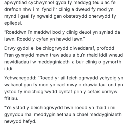
apwyntiad cychwynnol gyda fy meddyg teulu ac fe
drefnon nhw i mi fynd i'r clinig a dweud fy mod yn
mynd i gael fy ngweld gan obstetrydd oherwydd fy
epilepsi.
“Roeddwn i’n meddwl bod y clinig deuol yn syniad da
iawn. Roedd y cyfan yn hawdd iawn.”
Drwy gydol ei beichiogrwydd diweddaraf, profodd
Fran gynnydd mewn trawiadau a bu’n rhaid iddi wneud
newidiadau i’w meddyginiaeth, a bu’r clinig o gymorth
iddi.
Ychwanegodd: “Roedd yr ail feichiogrwydd ychydig yn
wahanol gan fy mod yn cael mwy o drawiadau, ond yn
ystod fy meichiogrwydd cyntaf prin y cefais unrhyw
ffitiau.
“Yn ystod y beichiogrwydd hwn roedd yn rhaid i mi
gynyddu rhai meddyginiaethau a chael meddyginiaeth
newydd hefyd.