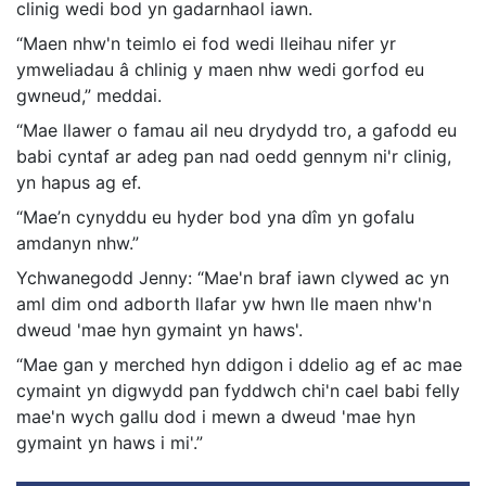
clinig wedi bod yn gadarnhaol iawn.
“Maen nhw'n teimlo ei fod wedi lleihau nifer yr
ymweliadau â chlinig y maen nhw wedi gorfod eu
gwneud,” meddai.
“Mae llawer o famau ail neu drydydd tro, a gafodd eu
babi cyntaf ar adeg pan nad oedd gennym ni'r clinig,
yn hapus ag ef.
“Mae’n cynyddu eu hyder bod yna dîm yn gofalu
amdanyn nhw.”
Ychwanegodd Jenny: “Mae'n braf iawn clywed ac yn
aml dim ond adborth llafar yw hwn lle maen nhw'n
dweud 'mae hyn gymaint yn haws'.
“Mae gan y merched hyn ddigon i ddelio ag ef ac mae
cymaint yn digwydd pan fyddwch chi'n cael babi felly
mae'n wych gallu dod i mewn a dweud 'mae hyn
gymaint yn haws i mi'.”