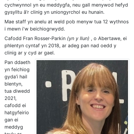
cychwynnol yn eu meddygfa, neu gall menywod hefyd
gysylltu â’r clinig yn uniongyrchol eu hunain.
Mae staff yn anelu at weld pob menyw tua 12 wythnos
i mewn i'w beichiogrwydd.
Cafodd Fran Rosser-Parkin
(yn y llun)
, o Abertawe, ei
phlentyn cyntaf yn 2018, ar adeg pan nad oedd y
clinig ar y cyd ar gael.
Pan ddaeth
yn feichiog
gyda’i hail
blentyn,
tua diwedd
2021,
cafodd ei
hatgyfeirio
gan ei
meddyg