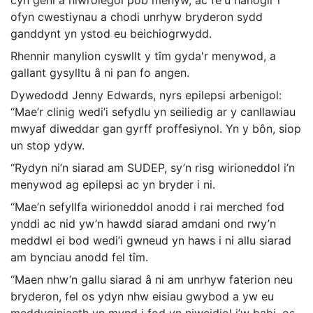
cyn geni a niwrolegol pob menyw, ac fe'u hanogir i
ofyn cwestiynau a chodi unrhyw bryderon sydd
ganddynt yn ystod eu beichiogrwydd.
Rhennir manylion cyswllt y tîm gyda'r menywod, a
gallant gysylltu â ni pan fo angen.
Dywedodd Jenny Edwards, nyrs epilepsi arbenigol:
“Mae’r clinig wedi’i sefydlu yn seiliedig ar y canllawiau
mwyaf diweddar gan gyrff proffesiynol. Yn y bôn, siop
un stop ydyw.
“Rydyn ni’n siarad am SUDEP, sy’n risg wirioneddol i’n
menywod ag epilepsi ac yn bryder i ni.
“Mae’n sefyllfa wirioneddol anodd i rai merched fod
ynddi ac nid yw’n hawdd siarad amdani ond rwy’n
meddwl ei bod wedi’i gwneud yn haws i ni allu siarad
am bynciau anodd fel tîm.
“Maen nhw’n gallu siarad â ni am unrhyw faterion neu
bryderon, fel os ydyn nhw eisiau gwybod a yw eu