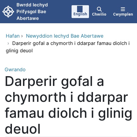
Neidio i'r prif gynnwy
Bwrdd lechyd
Prifysgol Bae
English
Chwilio
Cwymplen
Abertawe
Hafan
›
Newyddion Iechyd Bae Abertawe
›
Darperir gofal a chymorth i ddarpar famau diolch i
glinig deuol
Gwrando
Darperir gofal a
chymorth i ddarpar
famau diolch i glinig
deuol