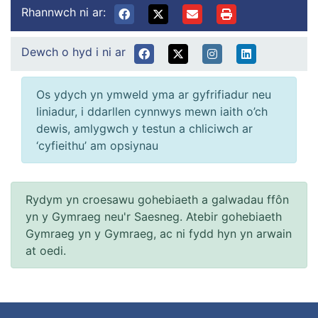
Rhannwch ni ar:
Dewch o hyd i ni ar
Os ydych yn ymweld yma ar gyfrifiadur neu
liniadur, i ddarllen cynnwys mewn iaith o’ch
dewis, amlygwch y testun a chliciwch ar
‘cyfieithu’ am opsiynau
Rydym yn croesawu gohebiaeth a galwadau ffôn
yn y Gymraeg neu'r Saesneg. Atebir gohebiaeth
Gymraeg yn y Gymraeg, ac ni fydd hyn yn arwain
at oedi.