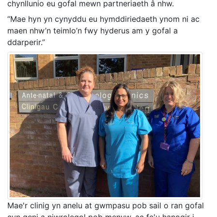
chynllunio eu gofal mewn partneriaeth â nhw.
“Mae hyn yn cynyddu eu hymddiriedaeth ynom ni ac
maen nhw’n teimlo’n fwy hyderus am y gofal a
ddarperir.”
Mae'r clinig yn anelu at gwmpasu pob sail o ran gofal