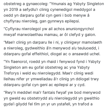
obstetreg a gynaecoleg: “Ymunais ag Ysbyty Singleton
yn 2019 a sefydlu’r clinig cynenedigol meddygol a
oedd yn darparu gofal cyn geni i bob menyw â
chyflyrau niwroleg, gan gynnwys epilepsi.
“Cyflyrau niwrolegol yw ail achos anuniongyrchol
mwyaf marwolaethau mamau, ar ôl clefyd y galon.
“Mae’r clinig yn darparu lle i ni, y clinigwyr mamolaeth
a niwroleg, gydweithio â’n menywod a’u teuluoedd, i
ddarparu gofal effeithiol, diogel ac o ansawdd uchel.
“Yn flaenorol, roedd yn rhaid i fenywod fynd i Ysbyty
Singleton am eu gofal obstetreg ac yna Ysbyty
Treforys i weld eu niwrolegydd. Mae'r clinig wedi
lleihau nifer yr ymweliadau â'r clinig yn ddiogel trwy
ddarparu gofal cyn geni ac epilepsi ar y cyd.
“Rwy’n meddwl mai’r fantais fwyaf yw bod menywod
yn gweld eu obstetrydd a’u niwrolegydd yn gweithio
gyda’i gilydd fel tîm yn yr un ystafell, yn trafod a