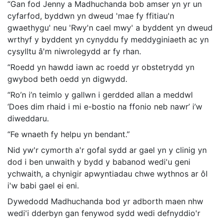
“Gan fod Jenny a Madhuchanda bob amser yn yr un
cyfarfod, byddwn yn dweud 'mae fy ffitiau'n
gwaethygu' neu 'Rwy'n cael mwy' a byddent yn dweud
wrthyf y byddent yn cynyddu fy meddyginiaeth ac yn
cysylltu â'm niwrolegydd ar fy rhan.
“Roedd yn hawdd iawn ac roedd yr obstetrydd yn
gwybod beth oedd yn digwydd.
“Ro’n i’n teimlo y gallwn i gerdded allan a meddwl
‘Does dim rhaid i mi e-bostio na ffonio neb nawr’ i’w
diweddaru.
“Fe wnaeth fy helpu yn bendant.”
Nid yw'r cymorth a'r gofal sydd ar gael yn y clinig yn
dod i ben unwaith y bydd y babanod wedi'u geni
ychwaith, a chynigir apwyntiadau chwe wythnos ar ôl
i'w babi gael ei eni.
Dywedodd Madhuchanda bod yr adborth maen nhw
wedi'i dderbyn gan fenywod sydd wedi defnyddio'r