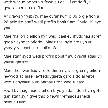
wrth wneud popeth o fewn eu gallu i amddiffyn
gwasanaethau cleifion.
Ar draws yr ysbyty, mae cyfanswm o 39 o gleifion a
28 aelod o staff wedi profi'n bositif am Covid-19 hyd
yma.
Mae rhai o'r cleifion hyn wedi cael eu rhyddhau adref
gyda'r cyngor priodol. Mae'r rhai sy'n aros yn yr
ysbyty yn cael eu rheoli'n ofalus.
Mae staff sydd wedi profi'n bositif a'u cysylltiadau yn
ynysu gartref.
Mae'r holl wardiau yr effeithir arnynt ar gau i gleifion
newydd ac mae llawfeddygaeth gardiaidd arferol
wedi'i chynllunio yn parhau i fod wedi’u hatal.
Fodd bynnag, mae cleifion brys yn dal i dderbyn gofal
gan staff sy'n gweithio o fewn trefniadau rheoli
heintiau llym.