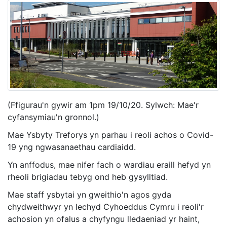
(Ffigurau'n gywir am 1pm 19/10/20. Sylwch: Mae'r
cyfansymiau'n gronnol.)
Mae Ysbyty Treforys yn parhau i reoli achos o Covid-
19 yng ngwasanaethau cardiaidd.
Yn anffodus, mae nifer fach o wardiau eraill hefyd yn
rheoli brigiadau tebyg ond heb gysylltiad.
Mae staff ysbytai yn gweithio'n agos gyda
chydweithwyr yn Iechyd Cyhoeddus Cymru i reoli'r
achosion yn ofalus a chyfyngu lledaeniad yr haint,