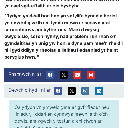
yn cael sgil-effaith ar ein hysbytai.
“Rydym yn deall bod hon yn sefyllfa hynod o heriol,
yn enwedig wrth i ni fynd i mewn i’r sesiwn atal
coronafeirws am bythefnos. Mae'n bwysig
pwysleisio, serch hynny, nad problem i un rhan o’r
gymdeithas yn unig yw hon, a dyna pam mae'n rhaid i
ni i gyd ddilyn y rheolau a lleihau lledaeniad yr haint
peryglus hwn. "
Rhannwch ni ar:
Dewch o hyd i ni ar
Os ydych yn ymweld yma ar gyfrifiadur neu
liniadur, i ddarllen cynnwys mewn iaith o’ch
dewis, amlygwch y testun a chliciwch ar
‘cyfieithu’ am opsiynau