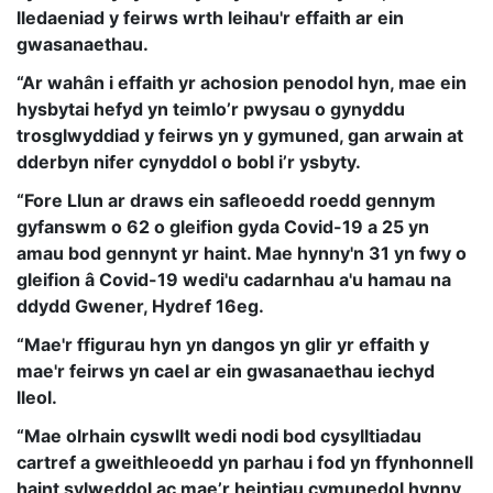
lledaeniad y feirws wrth leihau'r effaith ar ein
gwasanaethau.
“Ar wahân i effaith yr achosion penodol hyn, mae ein
hysbytai hefyd yn teimlo’r pwysau o gynyddu
trosglwyddiad y feirws yn y gymuned, gan arwain at
dderbyn nifer cynyddol o bobl i’r ysbyty.
“Fore Llun ar draws ein safleoedd roedd gennym
gyfanswm o 62 o gleifion gyda Covid-19 a 25 yn
amau ​​bod gennynt yr haint. Mae hynny'n 31 yn fwy o
gleifion â Covid-19 wedi'u cadarnhau a'u hamau na
ddydd Gwener, Hydref 16eg.
“Mae'r ffigurau hyn yn dangos yn glir yr effaith y
mae'r feirws yn cael ar ein gwasanaethau iechyd
lleol.
“Mae olrhain cyswllt wedi nodi bod cysylltiadau
cartref a gweithleoedd yn parhau i fod yn ffynhonnell
haint sylweddol ac mae’r heintiau cymunedol hynny