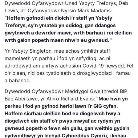
Dywedodd Cyfarwyddwr Uned Ysbyty Treforys, Deb
Lewis, a’r Cyfarwyddwr Nyrsio Mark Madams:
“Hoffem gofnodi ein diolch i’r staff yn Ysbyty
Treforys, sy’n ymateb yn odidog, gan ddangos
gwytnwch a dewrder mawr, wrth barhau i roi cleifion
wrth galon popeth maen nhw'n eu gwneud. ”
Yn Ysbyty Singleton, mae achos ymhlith staff
mamolaeth yn parhau i fod yn sefydlog, ac ni
adroddwyd am unrhyw achosion Covid-19 newydd. Fel
o'r blaen, nid oes tystiolaeth o drosglwyddiad i famau
a babanod.
Dywedodd Cyfarwyddwr Meddygol Gweithredol BIP
Bae Abertawe, yr Athro Richard Evans:
“Mae hwn yn
parhau i fod yn gyfnod heriol iawn i’r GIG cyfan.
Hoffem sicrhau cleifion bod eu diogelwch hwy a
diogelwch ein staff o'r pwys mwyaf ac rydym yn
gwneud popeth o fewn ein gallu, gan weithio gyda'n
cydweithwyr yn Iechyd Cyhoeddus Cymru, i leihau