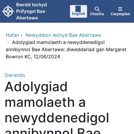
Neidio i'r prif gynnwy
Bwrdd lechyd
Prifysgol Bae
English
Chwilio
Cwymplen
Abertawe
Hafan
›
Newyddion Iechyd Bae Abertawe
›
Adolygiad mamolaeth a newyddenedigol
annibynnol Bae Abertawe: diweddariad gan Margaret
Bowron KC, 12/06/2024
Gwrando
Adolygiad
mamolaeth a
newyddenedigol
annibynnol Bae