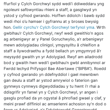
ffurfiol y Cylch Gorchwyl sydd wedi’i ddiweddaru yng
ngoleuni safbwyntiau rhieni a staff, a gasglwyd yn
ystod y cyfnod gwrando. Hoffwn ddiolch i bawb sydd
wedi rhoi o’u hamser i gyfrannu at y broses bwysig
hon.
Gellir cyrchu'r Cylch Gorchwyl terfynol yma.
Wrth
gwblhau’r Cylch Gorchwyl, rwyf wedi gweithio’n agos
ag arbenigwyr ar y Panel Goruchwylio, a’r arbenigwyr
mewn adolygiadau clinigol, ymgysylltu â chleifion a
staff a llywodraethu a fydd bellach yn ymgymryd â’r
meysydd gwaith yn yr Adolygiad. Rwyf am ailadrodd
bod y gwaith hwn wedi’i gwblhau’n gwbl annibynnol ar
Fwrdd Iechyd Prifysgol Bae Abertawe (“BIPBA”). Roedd
y cyfnod gwrando yn ddefnyddiol i gael mewnbwn
gan deulu a staff ar ystod amrywiol o faterion gan
gynnwys cynnwys digwyddiadau y tu hwnt i’r rhai a
ddisgrifir yn fanwl yn y Cylch Gorchwyl, yr angen i
gasglu profiad da yn ogystal â phrofiad gwael y claf, y
meini prawf diffiniol ac amserlenni achosion sy'n dod o
fewn yr Adolygiad, a'r Ddyletswydd Gonestrwydd.