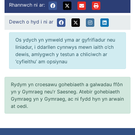
Rhannwch ni ar:
Dewch o hyd i ni ar
Os ydych yn ymweld yma ar gyfrifiadur neu
liniadur, i ddarllen cynnwys mewn iaith o’ch
dewis, amlygwch y testun a chliciwch ar
‘cyfieithu’ am opsiynau
Rydym yn croesawu gohebiaeth a galwadau ffôn
yn y Gymraeg neu'r Saesneg. Atebir gohebiaeth
Gymraeg yn y Gymraeg, ac ni fydd hyn yn arwain
at oedi.