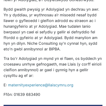
Bydd gwaith pwysig yr Adolygiad yn dechrau yn awr.
Yn y dyddiau, yr wythnosau a’r misoedd nesaf bydd
llawer o gyfleoedd i gleifion adrodd eu straeon ac i
hunangyfeirio at yr Adolygiad. Mae tudalen lanio
bwrpasol yn cael ei sefydlu y gellir ei defnyddio fel
ffordd o gyfeirio at yr Adolygiad. Bydd manylion am
hyn yn dilyn. Niche Consulting sy'n cynnal hyn, sydd
eto'n gwbl annibynnol ar BIPBA.
Tra bo'r Adolygiad yn mynd yn ei flaen, os byddech yn
croesawu unrhyw gefnogaeth, mae Llais (y corff eirioli
cleifion annibynnol) ar gael i gynnig hyn a gellir
cysylltu ag ef ar:
E:
maternityexperience@llaiscymru.org
Ffôn: 01639 683490