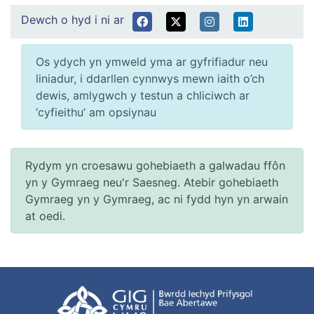
Dewch o hyd i ni ar
Os ydych yn ymweld yma ar gyfrifiadur neu
liniadur, i ddarllen cynnwys mewn iaith o’ch
dewis, amlygwch y testun a chliciwch ar
‘cyfieithu’ am opsiynau
Rydym yn croesawu gohebiaeth a galwadau ffôn
yn y Gymraeg neu'r Saesneg. Atebir gohebiaeth
Gymraeg yn y Gymraeg, ac ni fydd hyn yn arwain
at oedi.