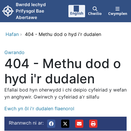
Neidio i'r prif gynnwy
Bwrdd lechyd
Prifysgol Bae
English
Chwilio
Cwymplen
Abertawe
Hafan
›
404 - Methu dod o hyd i'r dudalen
Gwrando
404 - Methu dod o
hyd i'r dudalen
Efallai bod hyn oherwydd i chi deipio cyfeiriad y wefan
yn anghywir. Gwirwch y cyfeiriad a'r sillafu
Ewch yn ôl i'r dudalen flaenorol
Rhannwch ni ar: