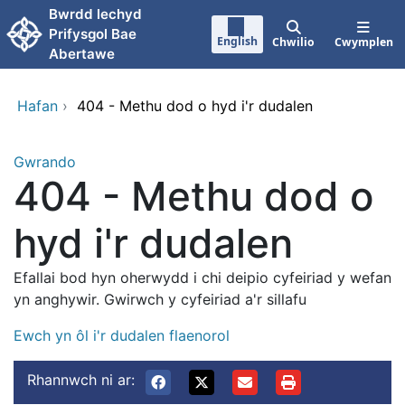
Neidio i'r prif gynnwy
Bwrdd lechyd
Prifysgol Bae
English
Chwilio
Cwymplen
Abertawe
Hafan
›
404 - Methu dod o hyd i'r dudalen
Gwrando
404 - Methu dod o
hyd i'r dudalen
Efallai bod hyn oherwydd i chi deipio cyfeiriad y wefan
yn anghywir. Gwirwch y cyfeiriad a'r sillafu
Ewch yn ôl i'r dudalen flaenorol
Rhannwch ni ar: