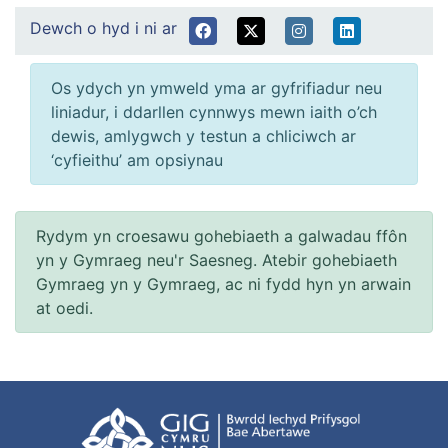
Dewch o hyd i ni ar
Os ydych yn ymweld yma ar gyfrifiadur neu
liniadur, i ddarllen cynnwys mewn iaith o’ch
dewis, amlygwch y testun a chliciwch ar
‘cyfieithu’ am opsiynau
Rydym yn croesawu gohebiaeth a galwadau ffôn
yn y Gymraeg neu'r Saesneg. Atebir gohebiaeth
Gymraeg yn y Gymraeg, ac ni fydd hyn yn arwain
at oedi.