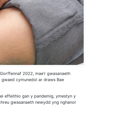
 Gorffennaf 2022, mae’r gwasanaeth
ofi gwaed cymunedol ar draws Bae
i effeithio gan y pandemig, ymestyn y
 chreu gwasanaeth newydd yng nghanol