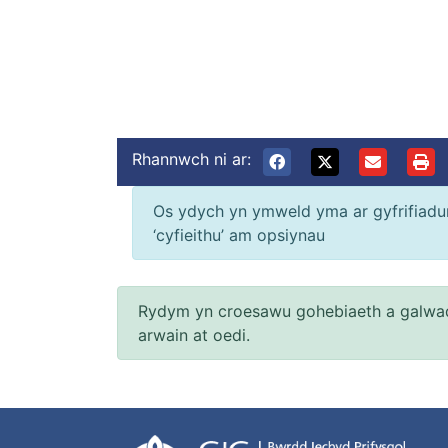
Rhannwch ni ar:
Os ydych yn ymweld yma ar gyfrifiadur 
‘cyfieithu’ am opsiynau
Rydym yn croesawu gohebiaeth a galwad
arwain at oedi.