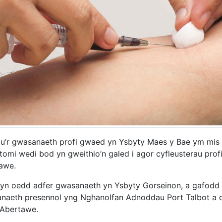
au’r gwasanaeth profi gwaed yn Ysbyty Maes y Bae ym mis
otomi wedi bod yn gweithio’n galed i agor cyfleusterau pr
awe.
yn oedd adfer gwasanaeth yn Ysbyty Gorseinon, a gafodd e
naeth presennol yng Nghanolfan Adnoddau Port Talbot a
 Abertawe.