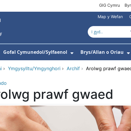
GIG Cymru
By
Map y Wefan
Gofal Cymunedol/Sylfaenol
Brys/Allan o Oriau
ewislen ar gyfer Amdanom Ni
angos isddewislen ar gyfer Ysbytai
Dangos isddewislen
i
›
Ymgysylltu/Ymgynghori
›
Archif
›
Arolwg prawf gwae
ndo
rolwg prawf gwaed