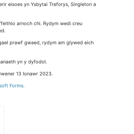
ir eisoes yn Ysbytai Treforys, Singleton a
ffeithio arnoch chi. Rydym wedi creu
ed.
 gael prawf gwaed, rydym am glywed eich
sanaeth yn y dyfodol.
Gwener 13 Ionawr 2023.
soft Forms.