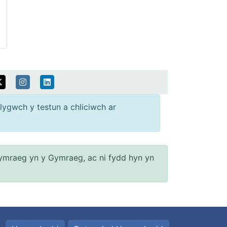
lygwch y testun a chliciwch ar
ymraeg yn y Gymraeg, ac ni fydd hyn yn