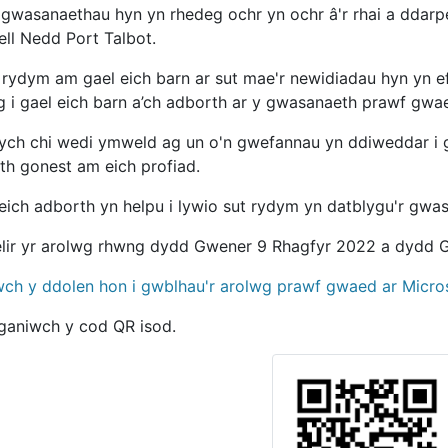
 gwasanaethau hyn yn rhedeg ochr yn ochr â'r rhai a ddarper
ell Nedd Port Talbot.
 rydym am gael eich barn ar sut mae'r newidiadau hyn yn e
g i gael eich barn a’ch adborth ar y gwasanaeth prawf gwa
ych chi wedi ymweld ag un o'n gwefannau yn ddiweddar i
th gonest am eich profiad.
eich adborth yn helpu i lywio sut rydym yn datblygu'r gwa
lir yr arolwg rhwng dydd Gwener 9 Rhagfyr 2022 a dydd 
wch y ddolen hon i gwblhau'r arolwg prawf gwaed ar Micro
ganiwch y cod QR isod.