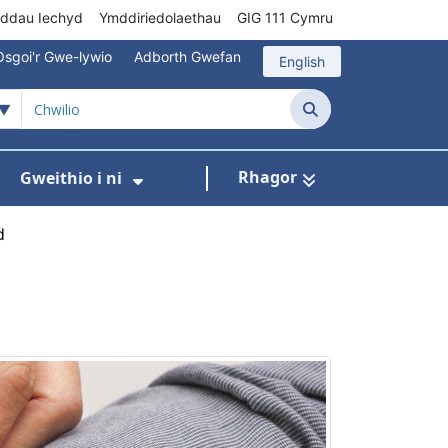
rddau Iechyd
Ymddiriedolaethau
GIG 111 Cymru
Osgoi'r Gwe-lywio
Adborth Gwefan
English
Chwilio
Rhagor
Gweithio i ni
 ar gyfer Gofal Cymunedol/Sylfaenol
Dangos isddewislen ar gyfer Brys/Allan o Ori
Dangos isddewislen ar gyfer G
d