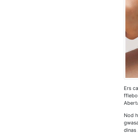
Ers c
ffleb
Abert
Nod h
gwasa
dinas