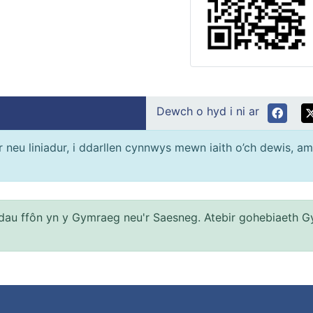
Dewch o hyd i ni ar
neu liniadur, i ddarllen cynnwys mewn iaith o’ch dewis, am
au ffôn yn y Gymraeg neu'r Saesneg. Atebir gohebiaeth G