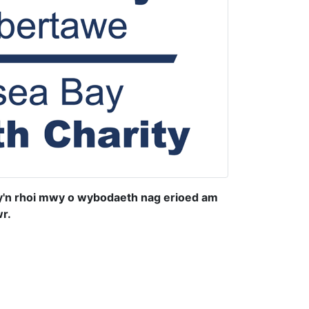
y'n rhoi mwy o wybodaeth nag erioed am
wr.