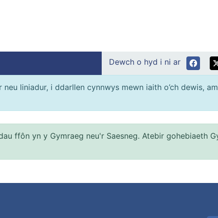
Dewch o hyd i ni ar
neu liniadur, i ddarllen cynnwys mewn iaith o’ch dewis, am
au ffôn yn y Gymraeg neu'r Saesneg. Atebir gohebiaeth G