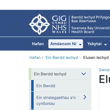
Neidio i'r prif gynnwy
Hafan
Amdanom Ni
Ysbytai
Dangos isdd
D
Hafan
›
Ein Bwrdd Iechyd
›
Elusen Iechyd
Gwra
Ein Bwrdd Iechyd
E
Ein Bwrdd
Ein strategaethau a'n
cynlluniau