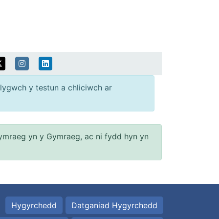
lygwch y testun a chliciwch ar
ymraeg yn y Gymraeg, ac ni fydd hyn yn
Hygyrchedd
Datganiad Hygyrchedd