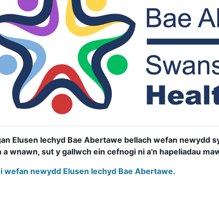
an Elusen Iechyd Bae Abertawe bellach wefan newydd s
n a wnawn, sut y gallwch ein cefnogi ni a'n hapeliadau ma
i wefan newydd Elusen Iechyd Bae Abertawe.