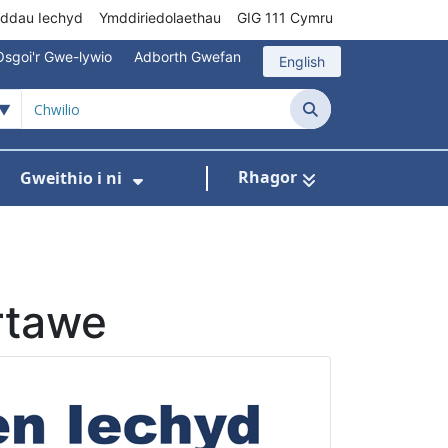
rddau Iechyd
Ymddiriedolaethau
GIG 111 Cymru
Osgoi'r Gwe-lywio
Adborth Gwefan
English
Chwilio
Rhagor
Gweithio i ni
 ar gyfer Gofal Cymunedol/Sylfaenol
Dangos isddewislen ar gyfer Brys/Allan o Ori
Dangos isddewislen ar gyfer G
rtawe