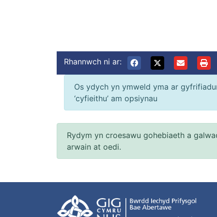
Rhannwch ni ar:
Os ydych yn ymweld yma ar gyfrifiadur 
‘cyfieithu’ am opsiynau
Rydym yn croesawu gohebiaeth a galwad
arwain at oedi.