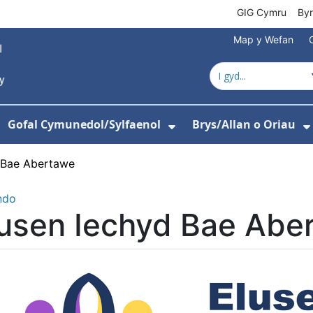
GIG Cymru
By
Map y Wefan
Gofal Cymunedol/Sylfaenol
Brys/Allan o Oriau
ewislen ar gyfer Amdanom Ni
angos isddewislen ar gyfer Ysbytai
Dangos isddewislen
 Bae Abertawe
ndo
lusen Iechyd Bae Abe