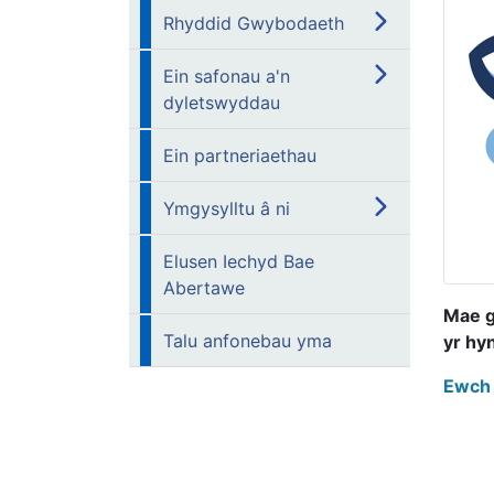
Rhyddid Gwybodaeth
Ein safonau a'n
dyletswyddau
Ein partneriaethau
Ymgysylltu â ni
Elusen Iechyd Bae
Abertawe
Mae g
Talu anfonebau yma
yr hy
Ewch 