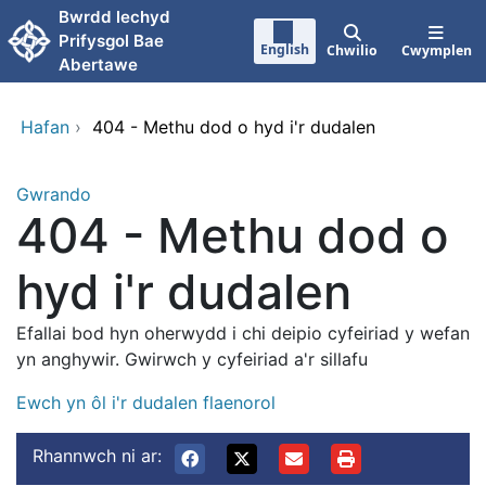
Neidio i'r prif gynnwy
Bwrdd lechyd
Prifysgol Bae
English
Chwilio
Cwymplen
Abertawe
Hafan
›
404 - Methu dod o hyd i'r dudalen
Gwrando
404 - Methu dod o
hyd i'r dudalen
Efallai bod hyn oherwydd i chi deipio cyfeiriad y wefan
yn anghywir. Gwirwch y cyfeiriad a'r sillafu
Ewch yn ôl i'r dudalen flaenorol
Rhannwch ni ar: