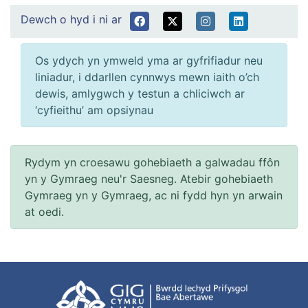
Dewch o hyd i ni ar
Os ydych yn ymweld yma ar gyfrifiadur neu
liniadur, i ddarllen cynnwys mewn iaith o’ch
dewis, amlygwch y testun a chliciwch ar
‘cyfieithu’ am opsiynau
Rydym yn croesawu gohebiaeth a galwadau ffôn
yn y Gymraeg neu'r Saesneg. Atebir gohebiaeth
Gymraeg yn y Gymraeg, ac ni fydd hyn yn arwain
at oedi.