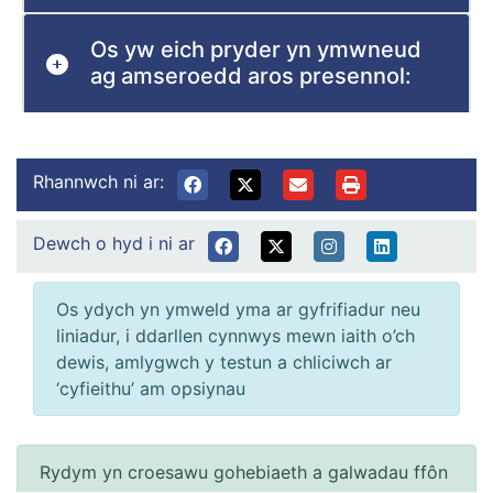
Os yw eich pryder yn ymwneud
ag amseroedd aros presennol:
Rhannwch ni ar:
Dewch o hyd i ni ar
Os ydych yn ymweld yma ar gyfrifiadur neu
liniadur, i ddarllen cynnwys mewn iaith o’ch
dewis, amlygwch y testun a chliciwch ar
‘cyfieithu’ am opsiynau
Rydym yn croesawu gohebiaeth a galwadau ffôn