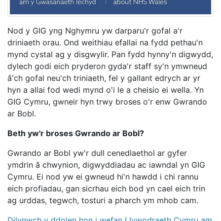
Nod y GIG yng Nghymru yw darparu'r gofal a'r
driniaeth orau. Ond weithiau efallai na fydd pethau'n
mynd cystal ag y disgwylir. Pan fydd hynny'n digwydd,
dylech godi eich pryderon gyda'r staff sy'n ymwneud
â'ch gofal neu'ch triniaeth, fel y gallant edrych ar yr
hyn a allai fod wedi mynd o'i le a cheisio ei wella. Yn
GIG Cymru, gwneir hyn trwy broses o'r enw Gwrando
ar Bobl.
Beth yw'r broses Gwrando ar Bobl?
Gwrando ar Bobl yw'r dull cenedlaethol ar gyfer
ymdrin â chwynion, digwyddiadau ac iawndal yn GIG
Cymru. Ei nod yw ei gwneud hi'n hawdd i chi rannu
eich profiadau, gan sicrhau eich bod yn cael eich trin
ag urddas, tegwch, tosturi a pharch ym mhob cam.
Dilynwch y ddolen hon i wefan Llywodraeth Cymru am