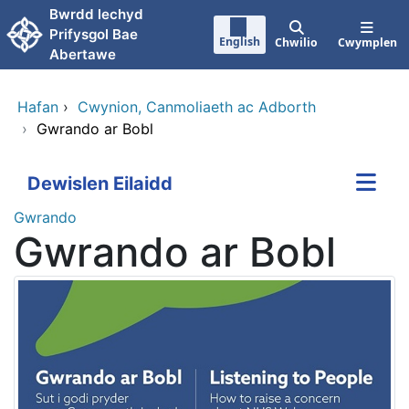
Neidio i'r prif gynnwy
Bwrdd lechyd
Prifysgol Bae
English
Chwilio
Cwymplen
Abertawe
Hafan
›
Cwynion, Canmoliaeth ac Adborth
›
Gwrando ar Bobl
Dewislen Eilaidd
Gwrando
Gwrando ar Bobl