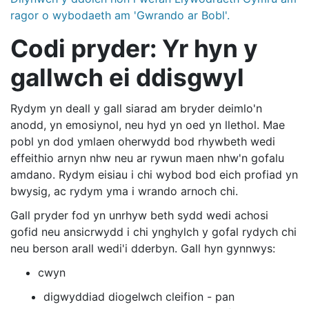
ragor o wybodaeth am 'Gwrando ar Bobl'.
Codi pryder: Yr hyn y
gallwch ei ddisgwyl
Rydym yn deall y gall siarad am bryder deimlo'n
anodd, yn emosiynol, neu hyd yn oed yn llethol. Mae
pobl yn dod ymlaen oherwydd bod rhywbeth wedi
effeithio arnyn nhw neu ar rywun maen nhw'n gofalu
amdano. Rydym eisiau i chi wybod bod eich profiad yn
bwysig, ac rydym yma i wrando arnoch chi.
Gall pryder fod yn unrhyw beth sydd wedi achosi
gofid neu ansicrwydd i chi ynghylch y gofal rydych chi
neu berson arall wedi'i dderbyn. Gall hyn gynnwys:
cwyn
digwyddiad diogelwch cleifion - pan