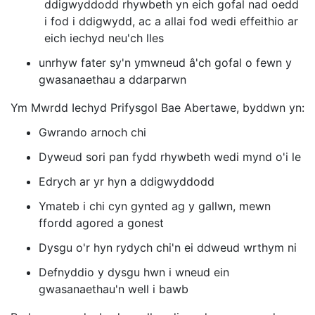
ddigwyddodd rhywbeth yn eich gofal nad oedd
i fod i ddigwydd, ac a allai fod wedi effeithio ar
eich iechyd neu'ch lles
unrhyw fater sy'n ymwneud â'ch gofal o fewn y
gwasanaethau a ddarparwn
Ym Mwrdd Iechyd Prifysgol Bae Abertawe, byddwn yn:
Gwrando arnoch chi
Dyweud sori pan fydd rhywbeth wedi mynd o'i le
Edrych ar yr hyn a ddigwyddodd
Ymateb i chi cyn gynted ag y gallwn, mewn
ffordd agored a gonest
Dysgu o'r hyn rydych chi'n ei ddweud wrthym ni
Defnyddio y dysgu hwn i wneud ein
gwasanaethau'n well i bawb