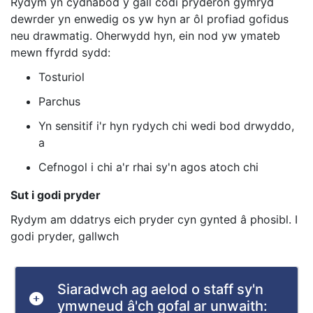
Rydym yn cydnabod y gall codi pryderon gymryd
dewrder yn enwedig os yw hyn ar ôl profiad gofidus
neu drawmatig. Oherwydd hyn, ein nod yw ymateb
mewn ffyrdd sydd:
Tosturiol
Parchus
Yn sensitif i'r hyn rydych chi wedi bod drwyddo,
a
Cefnogol i chi a'r rhai sy'n agos atoch chi
Sut i godi pryder
Rydym am ddatrys eich pryder cyn gynted â phosibl. I
godi pryder, gallwch
Siaradwch ag aelod o staff sy'n
ymwneud â'ch gofal ar unwaith: