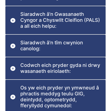
Siaradwch â'n Gwasanaeth
Cyngor a Chyswllt Cleifion (PALS)
a all eich helpu:
Siaradwch â'n tîm cwynion
canolog:
Codwch eich pryder gyda ni drwy
wasanaeth eiriolaeth:
Os yw eich pryder yn ymwneud â
phractis meddyg teulu GIG,
deintydd, optometrydd,
fferyllydd cymunedol: